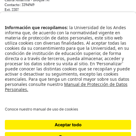
Contacto: 3394949
Ext. 2207
orion@uniandes.edu.co
ENLACES RÁPIDOS
DECA de Estudiantes
Ombudsperson
¿Qué es el proyecto Orión?
¿Para quién está diseñado?
REDES SOCIALES
Universidad de los Andes | Vigilada Mineducación
Reconocimiento como Universidad: Decreto 1297 del 30
de mayo de 1964. Reconocimiento personería jurídica:
Resolución 28 del 23 de febrero de 1949 Minjusticia.