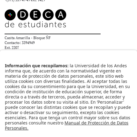
Casita Amarilla - Bloque ÑF
Contacto: 3394949
Ext. 2207
orion@uniandes.edu.co
ENLACES RÁPIDOS
DECA de Estudiantes
Ombudsperson
¿Qué es el proyecto Orión?
¿Para quién está diseñado?
REDES SOCIALES