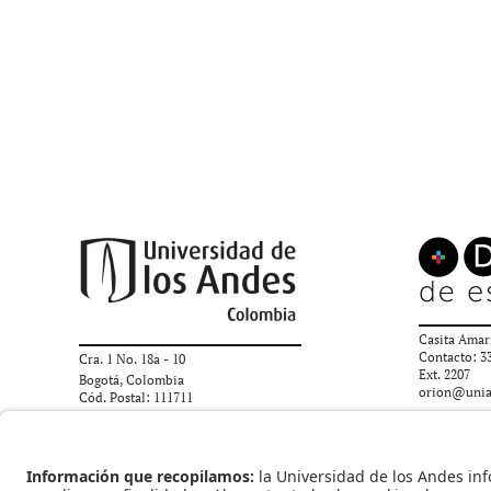
Casita Amar
Contacto: 3
Cra. 1 No. 18a - 10
Ext. 2207
Bogotá, Colombia
orion@unia
Cód. Postal: 111711
+(571) 339 49 49
ext. 1429
Universidad de los Andes | Vigilada Mineducación