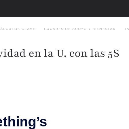
CÁLCULOS CLAVE
LUGARES DE APOYO Y BIENESTAR
T
idad en la U. con las 5S