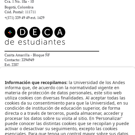
Cra. 1 No. 18a - 10
Bogotá, Colombia
Cód. Postal: 111711
+(571) 339 49 49
ext. 1429
Casita Amarilla - Bloque ÑF
Contacto: 3394949
Ext. 2207
orion@uniandes.edu.co
ENLACES RÁPIDOS
DECA de Estudiantes
Ombudsperson
¿Qué es el proyecto Orión?
¿Para quién está diseñado?
REDES SOCIALES